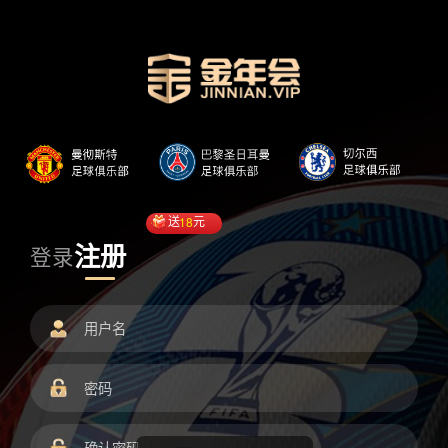
送
18
元
注册
登录