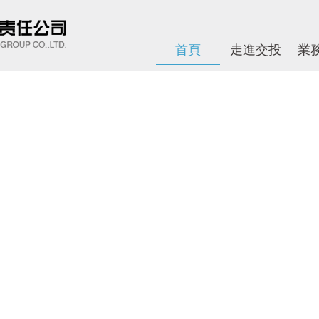
首頁
走進交投
業