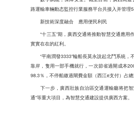
路運輸車輛動态監控行業服務平台共接入并管理5
新技術深度融合 應用便民利民
“十三五”期，廣西交通将推動智慧交通應用作
實實在在的紅利。
“平南潤發3333”輪船長莫永說起北鬥系統，
靠岸，隻用一部手機就行，一次節省過閘成本20
98.3％，不停船繳過閘費金額（西江e支付）占總
下一步，廣西壯族自治區交通運輸廳将把智慧交
通”等重大項目，為智慧交通建設提供廣西方案。