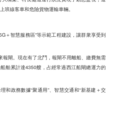
以上班線客車和危險貨物運輸車輛。
G＋智慧服務區”等示範工程建設，讓群衆享受到
船來報閘。現在有了北鬥，報閘不用離船、繳費無需
船舶累計達4350艘，占經常過西江船閘總運力的
和政務數據“聚通用”、智慧交通和“新基建＋交