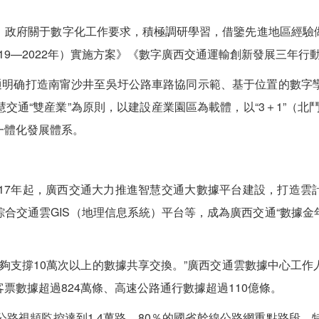
政府關于數字化工作要求，積極調研學習，借鑒先進地區經驗做
9—2022年）實施方案》《數字廣西交通運輸創新發展三年行動計
明确打造南甯沙井至吳圩公路車路協同示範、基于位置的數字
交通“雙産業”為原則，以建設産業園區為載體，以“3＋1”（北
一體化發展體系。
7年起，廣西交通大力推進智慧交通大數據平台建設，打造雲計算
合交通雲GIS（地理信息系統）平台等，成為廣西交通“數據
夠支撐10萬次以上的數據共享交換。”廣西交通雲數據中心工作
票數據超過824萬條、高速公路通行數據超過110億條。
視頻監控達到1.4萬路，80％的國省幹線公路網重點路段、