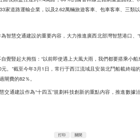
33家道路運輸企業，以及2.62萬輛旅遊客車、包車客車、三類
為智慧交通建設的重要内容，大力推進廣西北部灣智慧港口、“5
不自覺豎起大拇指：“以前即使遇上大風大雨，我們都要搭乘小
0元。”截至今年3月1日，常行于西江流域且安裝北鬥船載終端的
過閘費的82％。
通建設作為“十四五”規劃科技創新的重點内容，推進數據治理