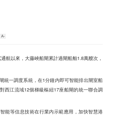
A-
通航以來，大藤峽船閘累計過閘船舶1.8萬艘次，
統一調度系統，在1分鐘内即可智能排出閘室船
對西江流域12個梯級樞紐17座船閘的統一聯合調
智能等信息技術在行業内示範應用，加快智慧港