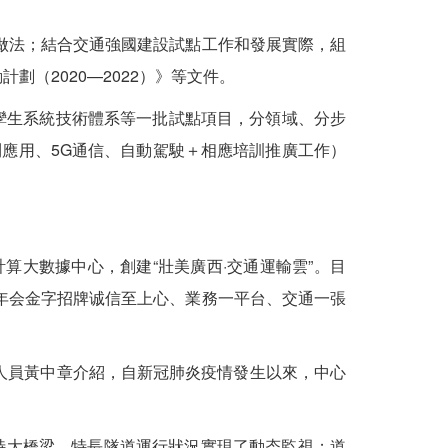
法；結合交通強國建設試點工作和發展實際，組
劃（2020—2022）》等文件。
孿生系統技術體系等一批試點項目，分領域、分步
鬥應用、5G通信、自動駕駛＋相應培訓推廣工作）
大數據中心，創建“壯美廣西·交通運輸雲”。目
金年会金字招牌诚信至上心、業務一平台、交通一張
人員黃中章介紹，自新冠肺炎疫情發生以來，中心
特大橋梁、特長隧道運行狀況實現了動态監視；道